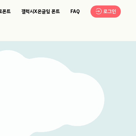
료폰트
갤럭시X온글잎 폰트
FAQ
로그인