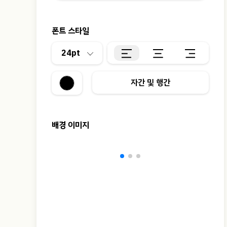
폰트 스타일
24pt
자간 및 행간
배경 이미지