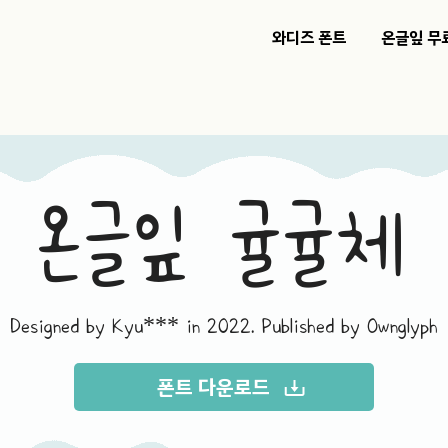
와디즈 폰트
온글잎 무
온글잎 귤귤체
Designed by Kyu*** in 2022. Published by Ownglyph
폰트 다운로드