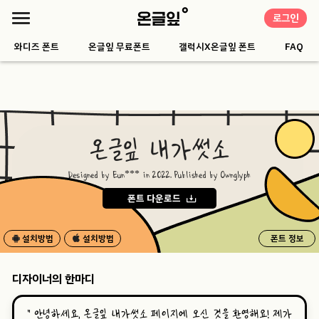
로그인
와디즈 폰트
온글잎 무료폰트
갤럭시X온글잎 폰트
FAQ
온글잎 내가썻소
Designed by Eun*** in 2022. Published by Ownglyph
폰트 다운로드
설치방법
설치방법
폰트 정보
디자이너의 한마디
“
안녕하세요, 온글잎 내가썻소 페이지에 오신 것을 환영해요! 제가