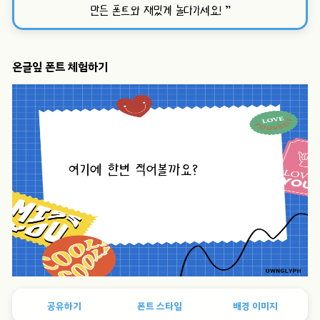
만든 폰트와 재밌게 놀다가세요!
”
온글잎 폰트 체험하기
공유하기
폰트 스타일
배경 이미지