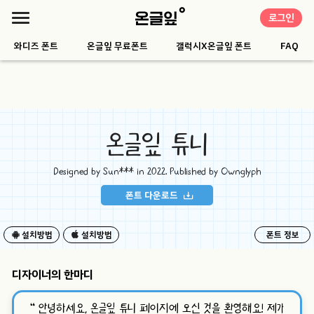
로그인
와디즈 폰트
온글잎 무료폰트
갤럭시X온글잎 폰트
FAQ
온글잎 튜니
Designed by Sun*** in 2022. Published by Ownglyph
폰트 다운로드
설치방법
설치방법
폰트 정보
디자이너의 한마디
“
안녕하세요, 온글잎 튜니 페이지에 오신 것을 환영해요! 제가