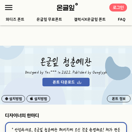
로그인
와디즈 폰트
온글잎 무료폰트
갤럭시X온글잎 폰트
FAQ
온글잎 청춘예찬
Designed by Yec*** in 2022. Published by Ownglyph
폰트 다운로드
설치방법
설치방법
폰트 정보
디자이너의 한마디
“
안녕하세요, 온글잎 청춘예찬 페이지에 오신 것을 환영해요! 제가 만든