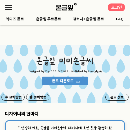
로그인
와디즈 폰트
온글잎 무료폰트
갤럭시X온글잎 폰트
FAQ
온글잎 미미손글씨
Designed by Hyu*** in 2022. Published by Ownglyph
폰트 다운로드
설치방법
설치방법
폰트 정보
디자이너의 한마디
“
안녕하세요, 온글잎 미미손글씨 페이지에 오신 것을 환영해요!