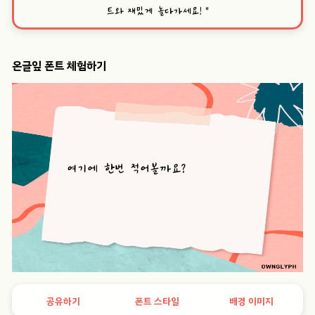
트와 재밌게 놀다가세요!
”
온글잎 폰트 체험하기
공유하기
폰트 스타일
배경 이미지