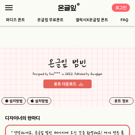
로그인
와디즈 폰트
온글잎 무료폰트
갤럭시X온글잎 폰트
FAQ
온글잎 범빈
Designed by Soo*** in 2022. Published by Ownglyph
폰트 다운로드
설치방법
설치방법
폰트 정보
디자이너의 한마디
“
안녕하세요, 온글잎 범빈 페이지에 오신 것을 환영해요! 제가 만든 폰