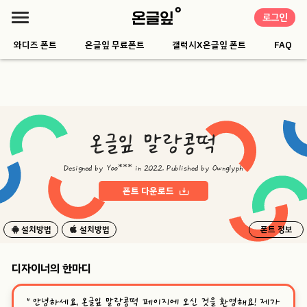
로그인
와디즈 폰트
온글잎 무료폰트
갤럭시X온글잎 폰트
FAQ
온글잎 말랑콩떡
Designed by Yoo*** in 2022. Published by Ownglyph
폰트 다운로드
설치방법
설치방법
폰트 정보
디자이너의 한마디
“
안녕하세요, 온글잎 말랑콩떡 페이지에 오신 것을 환영해요! 제가