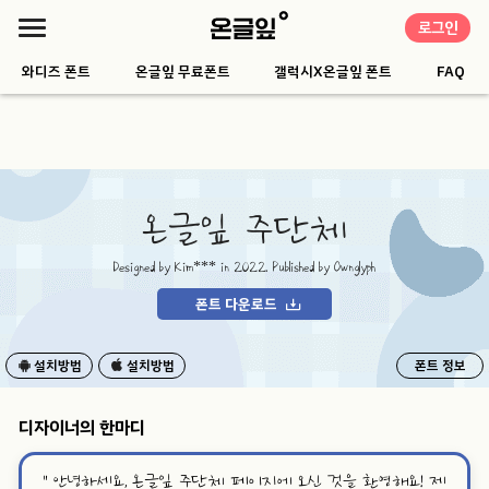
로그인
와디즈 폰트
온글잎 무료폰트
갤럭시X온글잎 폰트
FAQ
온글잎 주단체
Designed by Kim*** in 2022. Published by Ownglyph
폰트 다운로드
설치방법
설치방법
폰트 정보
디자이너의 한마디
“
안녕하세요, 온글잎 주단체 페이지에 오신 것을 환영해요! 제