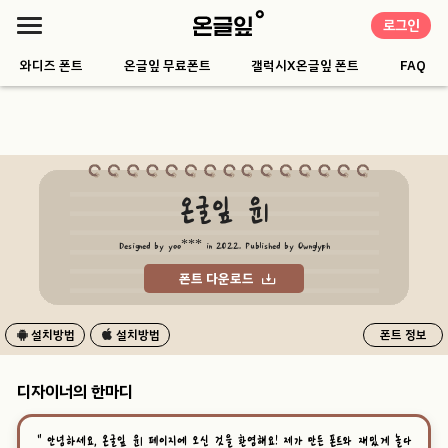
로그인
와디즈 폰트
온글잎 무료폰트
갤럭시X온글잎 폰트
FAQ
온글잎 윤1
Designed by yoo*** in 2022. Published by Ownglyph
폰트 다운로드
설치방법
설치방법
폰트 정보
디자이너의 한마디
“
안녕하세요, 온글잎 윤1 페이지에 오신 것을 환영해요! 제가 만든 폰트와 재밌게 놀다