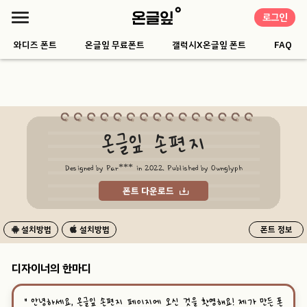
로그인
와디즈 폰트
온글잎 무료폰트
갤럭시X온글잎 폰트
FAQ
온글잎 손편지
Designed by Par*** in 2022. Published by Ownglyph
폰트 다운로드
설치방법
설치방법
폰트 정보
디자이너의 한마디
“
안녕하세요, 온글잎 손편지 페이지에 오신 것을 환영해요! 제가 만든 폰