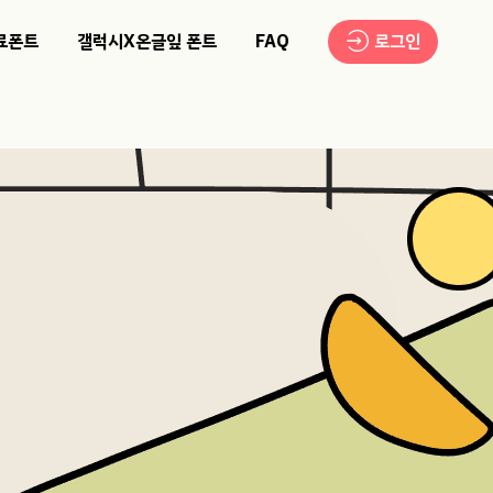
료폰트
갤럭시X온글잎 폰트
FAQ
로그인