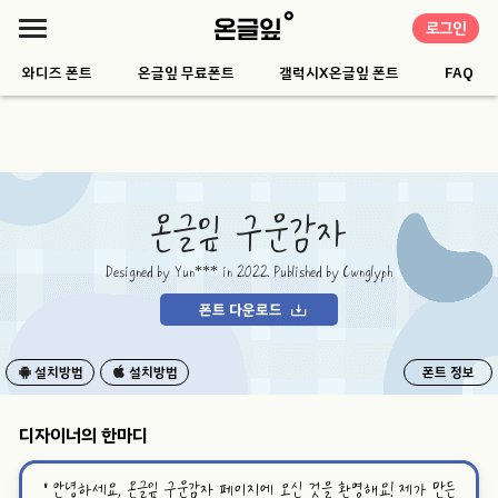
로그인
와디즈 폰트
온글잎 무료폰트
갤럭시X온글잎 폰트
FAQ
온글잎 구운감자
Designed by Yun*** in 2022. Published by Ownglyph
폰트 다운로드
설치방법
설치방법
폰트 정보
디자이너의 한마디
“
안녕하세요, 온글잎 구운감자 페이지에 오신 것을 환영해요! 제가 만든