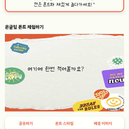
만든 폰트와 재밌게 놀다가세요!
”
온글잎 폰트 체험하기
공유하기
폰트 스타일
배경 이미지