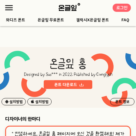
로그인
와디즈 폰트
온글잎 무료폰트
갤럭시X온글잎 폰트
FAQ
온글잎 홍
Designed by Sua*** in 2022. Published by Ownglyph
폰트 다운로드
설치방법
설치방법
폰트 정보
디자이너의 한마디
“
안녕하세요, 온글잎 홍 페이지에 오신 것을 환영해요! 제가