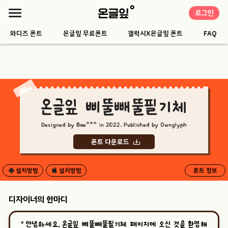
로그인
와디즈 폰트
온글잎 무료폰트
갤럭시X온글잎 폰트
FAQ
온글잎 삐뚤빼뚤필기체
Designed by Bae*** in 2022. Published by Ownglyph
폰트 다운로드
설치방법
설치방법
폰트 정보
디자이너의 한마디
“
안녕하세요, 온글잎 삐뚤빼뚤필기체 페이지에 오신 것을 환영해