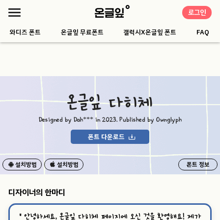
로그인
와디즈 폰트
온글잎 무료폰트
갤럭시X온글잎 폰트
FAQ
온글잎 다히체
Designed by Dah*** in 2023. Published by Ownglyph
폰트 다운로드
설치방법
설치방법
폰트 정보
디자이너의 한마디
“
안녕하세요, 온글잎 다히체 페이지에 오신 것을 환영해요! 제가