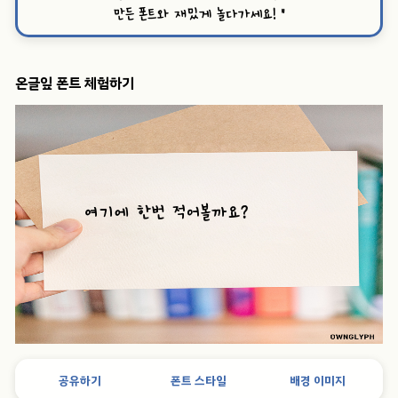
만든 폰트와 재밌게 놀다가세요!
”
온글잎 폰트 체험하기
공유하기
폰트 스타일
배경 이미지