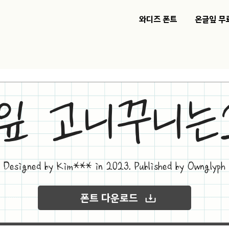
와디즈 폰트
온글잎 무
잎 고니꾸니는
Designed by Kim*** in 2023. Published by Ownglyph
폰트 다운로드