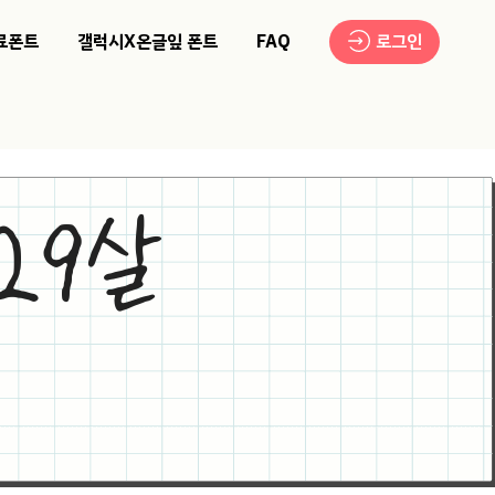
료폰트
갤럭시X온글잎 폰트
FAQ
로그인
29살