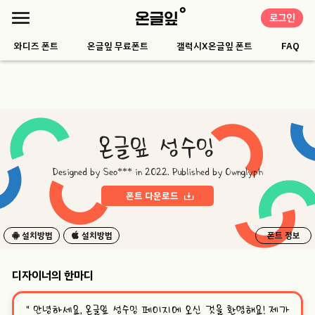
로그인
와디즈 폰트
온글잎 무료폰트
갤럭시X온글잎 폰트
FAQ
온글잎 성수잉
Designed by Seo*** in 2022. Published by Ownglyph
폰트 다운로드
설치방법
설치방법
폰트 정보
디자이너의 한마디
“
안녕하세요, 온글잎 성수잉 페이지에 오신 것을 환영해요! 제가