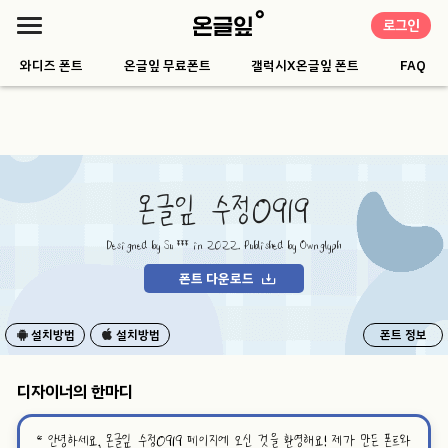
로그인
와디즈 폰트
온글잎 무료폰트
갤럭시X온글잎 폰트
FAQ
온글잎 수정0919
Designed by Su *** in 2022. Published by Ownglyph
폰트 다운로드
설치방법
설치방법
폰트 정보
디자이너의 한마디
“
안녕하세요, 온글잎 수정0919 페이지에 오신 것을 환영해요! 제가 만든 폰트와