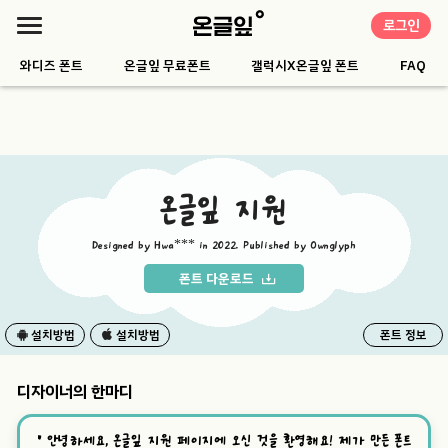
로그인
와디즈 폰트
온글잎 무료폰트
갤럭시X온글잎 폰트
FAQ
온글잎 지원
Designed by Hwa*** in 2022. Published by Ownglyph
폰트 다운로드
설치방법
설치방법
폰트 정보
디자이너의 한마디
“
안녕하세요, 온글잎 지원 페이지에 오신 것을 환영해요! 제가 만든 폰트